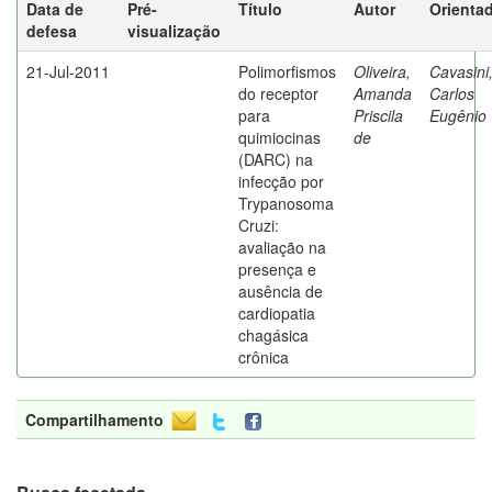
Data de
Pré-
Título
Autor
Orienta
defesa
visualização
21-Jul-2011
Polimorfismos
Oliveira,
Cavasini
do receptor
Amanda
Carlos
para
Priscila
Eugênio
quimiocinas
de
(DARC) na
infecção por
Trypanosoma
Cruzi:
avaliação na
presença e
ausência de
cardiopatia
chagásica
crônica
Compartilhamento