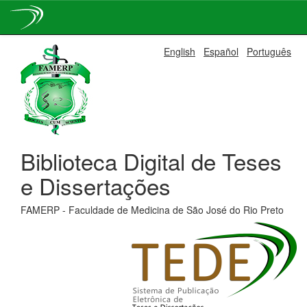
Skip
English
Español
Português
navigation
Biblioteca Digital de Teses
e Dissertações
FAMERP - Faculdade de Medicina de São José do Rio Preto