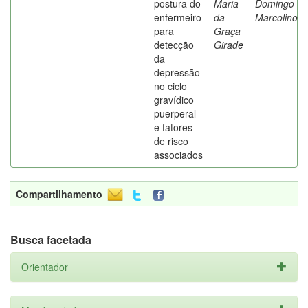
postura do
Maria
Domingo
enfermeiro
da
Marcolino
para
Graça
detecção
Girade
da
depressão
no ciclo
gravídico
puerperal
e fatores
de risco
associados
Compartilhamento
Busca facetada
Orientador