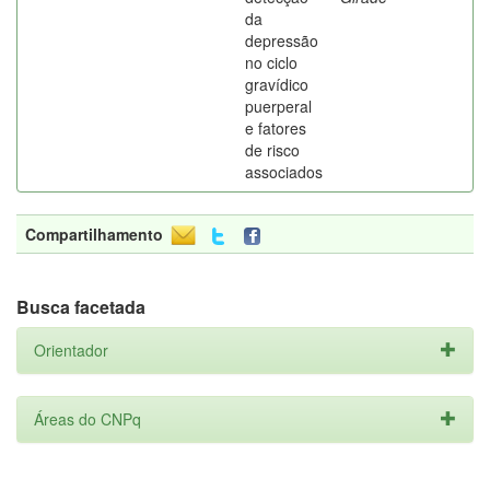
da
depressão
no ciclo
gravídico
puerperal
e fatores
de risco
associados
Compartilhamento
Busca facetada
Orientador
Áreas do CNPq