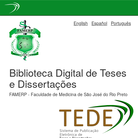
Skip
English
Español
Português
navigation
Biblioteca Digital de Teses
e Dissertações
FAMERP - Faculdade de Medicina de São José do Rio Preto