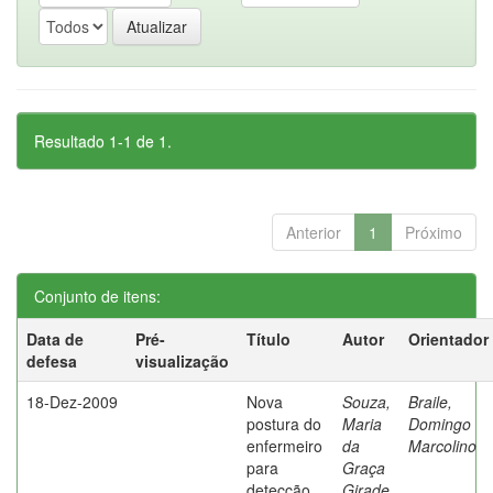
Resultado 1-1 de 1.
Anterior
1
Próximo
Conjunto de itens:
Data de
Pré-
Título
Autor
Orientador
defesa
visualização
18-Dez-2009
Nova
Souza,
Braile,
postura do
Maria
Domingo
enfermeiro
da
Marcolino
para
Graça
detecção
Girade