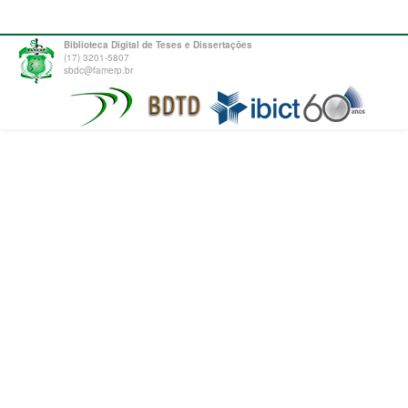
Biblioteca Digital de Teses e Dissertações
(17) 3201-5807
sbdc@famerp.br