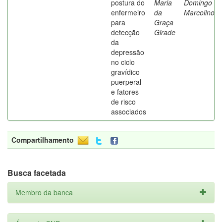
postura do
Maria
Domingo
enfermeiro
da
Marcolino
para
Graça
detecção
Girade
da
depressão
no ciclo
gravídico
puerperal
e fatores
de risco
associados
Compartilhamento
Busca facetada
Membro da banca