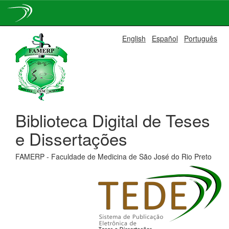
Skip
English
Español
Português
navigation
Biblioteca Digital de Teses
e Dissertações
FAMERP - Faculdade de Medicina de São José do Rio Preto