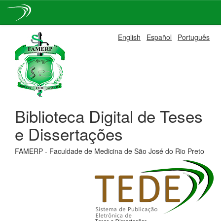
Skip
English
Español
Português
navigation
Biblioteca Digital de Teses
e Dissertações
FAMERP - Faculdade de Medicina de São José do Rio Preto