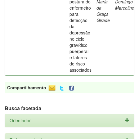
postura do
Maria
Domingo
enfermeiro
da
Marcolino
para
Graça
detecção
Girade
da
depressão
no ciclo
gravídico
puerperal
e fatores
de risco
associados
Compartilhamento
Busca facetada
Orientador