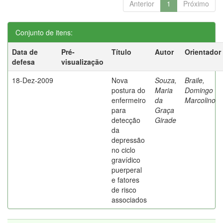
Anterior
1
Próximo
Conjunto de itens:
Data de
Pré-
Título
Autor
Orientador
defesa
visualização
18-Dez-2009
Nova
Souza,
Braile,
postura do
Maria
Domingo
enfermeiro
da
Marcolino
para
Graça
detecção
Girade
da
depressão
no ciclo
gravídico
puerperal
e fatores
de risco
associados