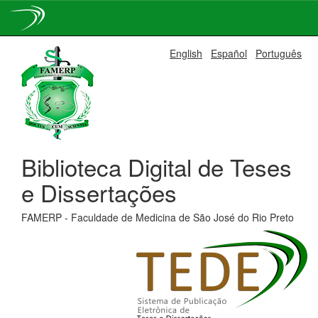
Skip
English
Español
Português
navigation
Biblioteca Digital de Teses
e Dissertações
FAMERP - Faculdade de Medicina de São José do Rio Preto