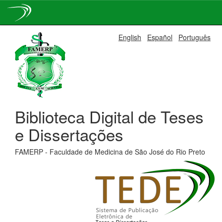
Skip
English
Español
Português
navigation
Biblioteca Digital de Teses
e Dissertações
FAMERP - Faculdade de Medicina de São José do Rio Preto