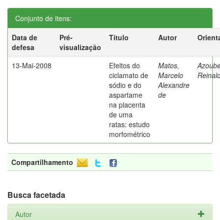
Conjunto de itens:
Data de
Pré-
Título
Autor
Orient
defesa
visualização
13-Mai-2008
Efeitos do
Matos,
Azoube
ciclamato de
Marcelo
Reinal
sódio e do
Alexandre
aspartame
de
na placenta
de uma
ratas: estudo
morfométrico
Compartilhamento
Busca facetada
Autor