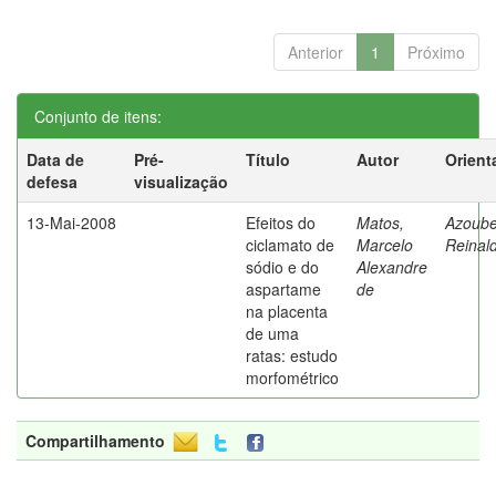
Anterior
1
Próximo
Conjunto de itens:
Data de
Pré-
Título
Autor
Orient
defesa
visualização
13-Mai-2008
Efeitos do
Matos,
Azoube
ciclamato de
Marcelo
Reinal
sódio e do
Alexandre
aspartame
de
na placenta
de uma
ratas: estudo
morfométrico
Compartilhamento