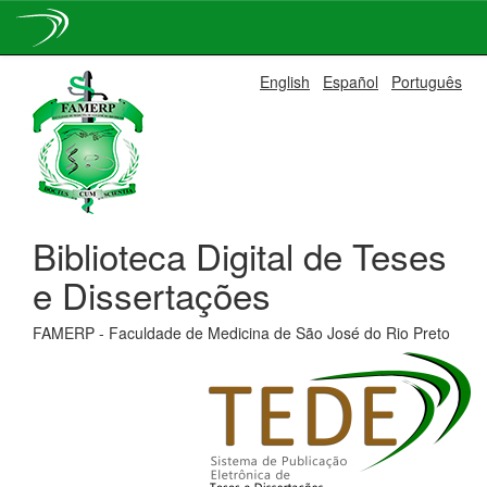
Skip
English
Español
Português
navigation
Biblioteca Digital de Teses
e Dissertações
FAMERP - Faculdade de Medicina de São José do Rio Preto