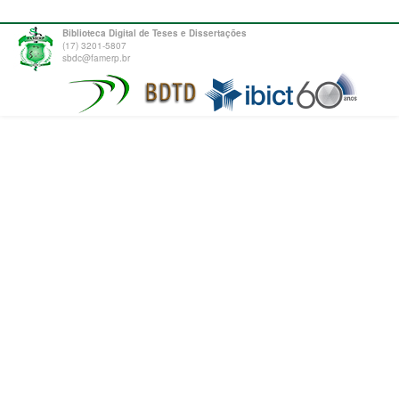
Biblioteca Digital de Teses e Dissertações
(17) 3201-5807
sbdc@famerp.br