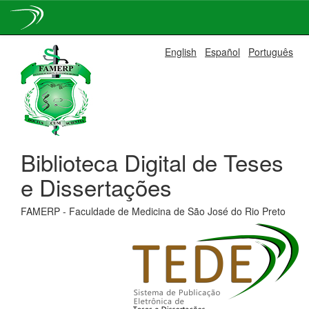
Skip
English
Español
Português
navigation
Biblioteca Digital de Teses
e Dissertações
FAMERP - Faculdade de Medicina de São José do Rio Preto