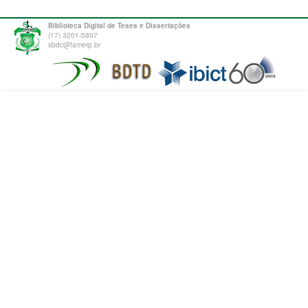
Biblioteca Digital de Teses e Dissertações
(17) 3201-5807
sbdc@famerp.br