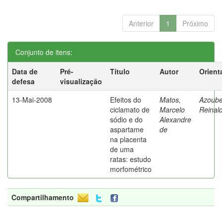
Anterior
1
Próximo
Conjunto de itens:
Data de
Pré-
Título
Autor
Orient
defesa
visualização
13-Mai-2008
Efeitos do
Matos,
Azoube
ciclamato de
Marcelo
Reinal
sódio e do
Alexandre
aspartame
de
na placenta
de uma
ratas: estudo
morfométrico
Compartilhamento