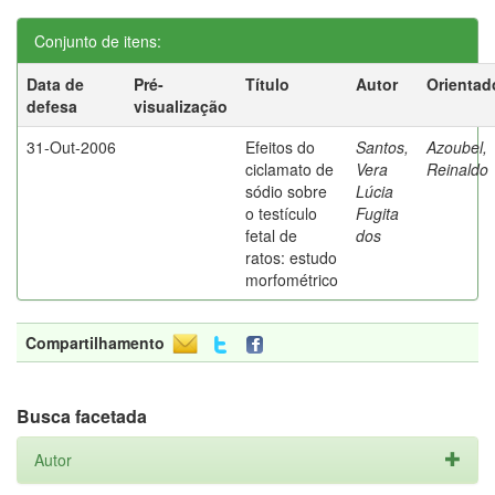
Conjunto de itens:
Data de
Pré-
Título
Autor
Orientad
defesa
visualização
31-Out-2006
Efeitos do
Santos,
Azoubel,
ciclamato de
Vera
Reinaldo
sódio sobre
Lúcia
o testículo
Fugita
fetal de
dos
ratos: estudo
morfométrico
Compartilhamento
Busca facetada
Autor