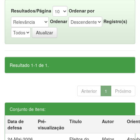
Resultados/Página
Ordenar por
Ordenar
Registro(s)
Resultado 1-1 de 1.
Anterior
1
Próximo
Conjunto de itens:
Data de
Pré-
Título
Autor
Orien
defesa
visualização
24-Mai-2006
Efeitos do
Matos,
Azoube