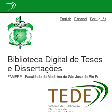
Skip
English
Español
Português
navigation
Biblioteca Digital de Teses
e Dissertações
FAMERP - Faculdade de Medicina de São José do Rio Preto