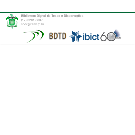
Biblioteca Digital de Teses e Dissertações
(17) 3201-5807
sbdc@famerp.br