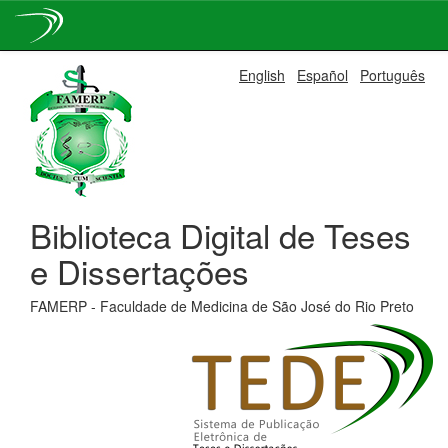
Skip
English
Español
Português
navigation
Biblioteca Digital de Teses
e Dissertações
FAMERP - Faculdade de Medicina de São José do Rio Preto