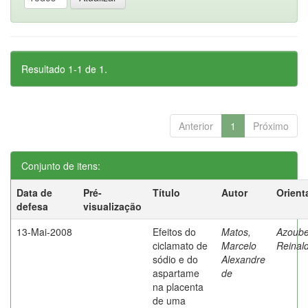
Resultado 1-1 de 1.
Anterior
1
Próximo
Conjunto de itens:
Data de
Pré-
Título
Autor
Orient
defesa
visualização
13-Mai-2008
Efeitos do
Matos,
Azoube
ciclamato de
Marcelo
Reinal
sódio e do
Alexandre
aspartame
de
na placenta
de uma