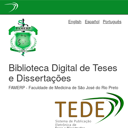
Skip
English
Español
Português
navigation
Biblioteca Digital de Teses
e Dissertações
FAMERP - Faculdade de Medicina de São José do Rio Preto