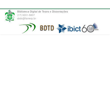
Biblioteca Digital de Teses e Dissertações
(17) 3201-5807
sbdc@famerp.br