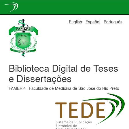
Skip
English
Español
Português
navigation
Biblioteca Digital de Teses
e Dissertações
FAMERP - Faculdade de Medicina de São José do Rio Preto