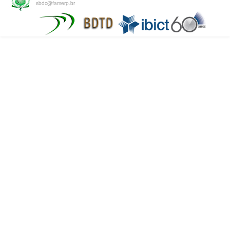
sbdc@famerp.br