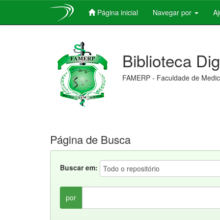
Página inicial
Navegar por
A
Skip
navigation
Biblioteca Di
FAMERP - Faculdade de Medici
Página de Busca
Buscar em:
por