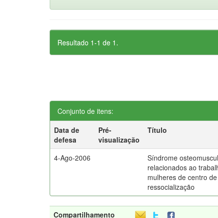
Resultado 1-1 de 1.
Conjunto de itens:
Data de
Pré-
Título
defesa
visualização
4-Ago-2006
Síndrome osteomuscu
relacionados ao traba
mulheres de centro de
ressocialização
Compartilhamento