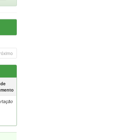
róximo
 de
umento
ertação