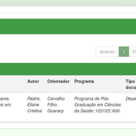
Anterior
1
P
Autor
Orientador
Programa
Tipo
doc
lares
Pastre,
Carvalho
Programa de Pós-
Diss
lho em
Eliane
Filho,
Graduação em Ciências
Cristina
Guaracy
da Saúde::123123::600