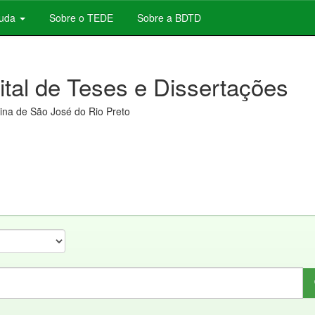
juda
Sobre o TEDE
Sobre a BDTD
gital de Teses e Dissertações
na de São José do Rio Preto