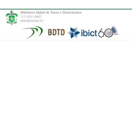
Biblioteca Digital de Teses e Dissertações
(17) 3201-5807
sbdc@famerp.br