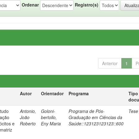
Ordenar
Registro(s)
Anterior
1
P
Autor
Orientador
Programa
Tipo
doc
studo
Antonio,
Goloni-
Programa de Pós-
Tese
iação
João
bertollo,
Graduação em Ciências da
ócitos e
Roberto
Eny Maria
Saúde::123123123123::600
matriz