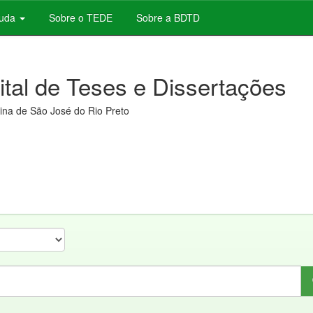
juda
Sobre o TEDE
Sobre a BDTD
gital de Teses e Dissertações
na de São José do Rio Preto