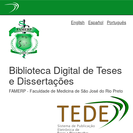
Skip
English
Español
Português
navigation
Biblioteca Digital de Teses
e Dissertações
FAMERP - Faculdade de Medicina de São José do Rio Preto