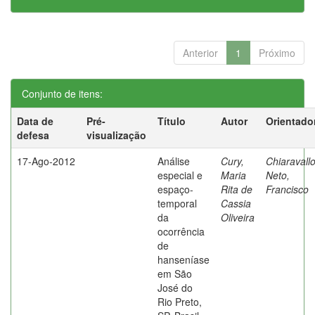
Anterior
1
Próximo
Conjunto de itens:
Data de
Pré-
Título
Autor
Orientado
defesa
visualização
17-Ago-2012
Análise
Cury,
Chiaravallo
especial e
Maria
Neto,
espaço-
Rita de
Francisco
temporal
Cassia
da
Oliveira
ocorrência
de
hanseníase
em São
José do
Rio Preto,