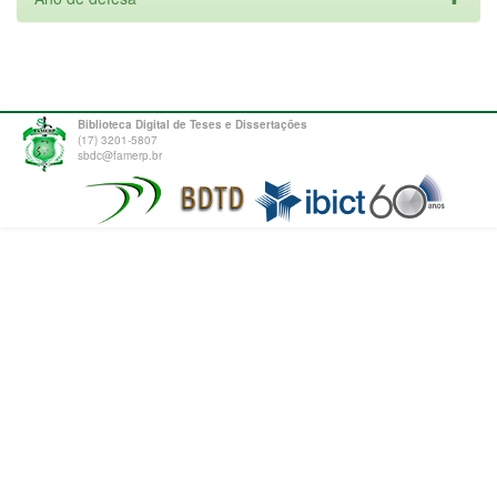
Biblioteca Digital de Teses e Dissertações
(17) 3201-5807
sbdc@famerp.br