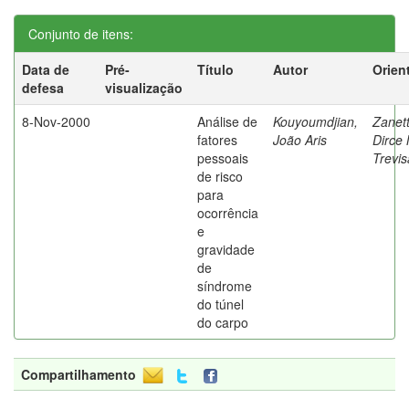
Conjunto de itens:
Data de
Pré-
Título
Autor
Orien
defesa
visualização
8-Nov-2000
Análise de
Kouyoumdjian,
Zanett
fatores
João Aris
Dirce 
pessoais
Trevi
de risco
para
ocorrência
e
gravidade
de
síndrome
do túnel
do carpo
Compartilhamento