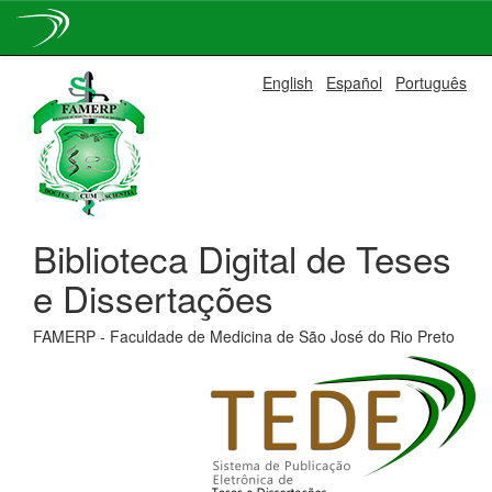
Skip
English
Español
Português
navigation
Biblioteca Digital de Teses
e Dissertações
FAMERP - Faculdade de Medicina de São José do Rio Preto