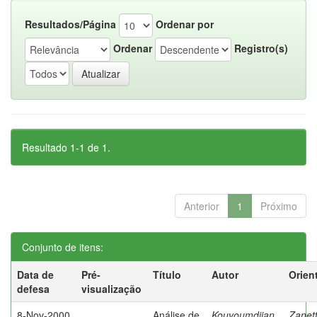
Resultados/Página
Ordenar por
Ordenar
Registro(s)
Resultado 1-1 de 1.
Anterior
1
Próximo
Conjunto de itens:
Data de
Pré-
Título
Autor
Orien
defesa
visualização
8-Nov-2000
Análise de
Kouyoumdjian,
Zanett