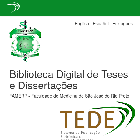
Skip
English
Español
Português
navigation
Biblioteca Digital de Teses
e Dissertações
FAMERP - Faculdade de Medicina de São José do Rio Preto