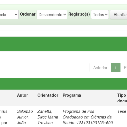
Ordenar
Registro(s)
Anterior
1
P
Autor
Orientador
Programa
Tipo
doc
írus
Salomão
Zanetta,
Programa de Pós-
Tese
m
Junior,
Dirce Maria
Graduação em Ciências da
s por
João
Trevisan
Saúde::123123123123::600