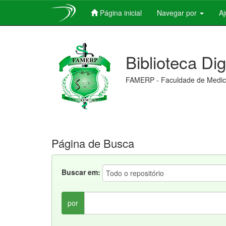
Página inicial
Navegar por
A
Skip
navigation
Biblioteca Di
FAMERP - Faculdade de Medici
Página de Busca
Buscar em:
por