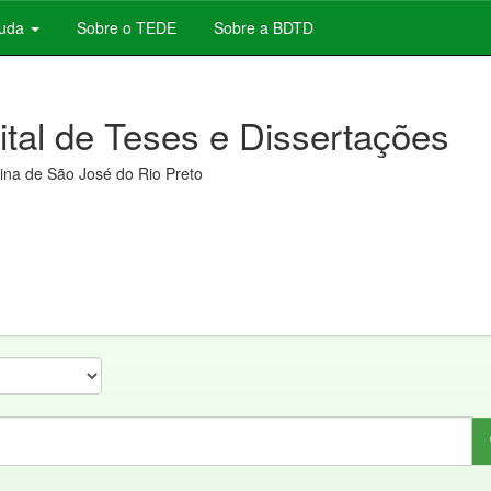
juda
Sobre o TEDE
Sobre a BDTD
gital de Teses e Dissertações
na de São José do Rio Preto