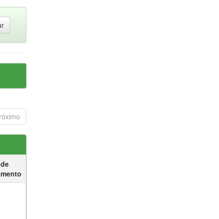
róximo
 de
umento