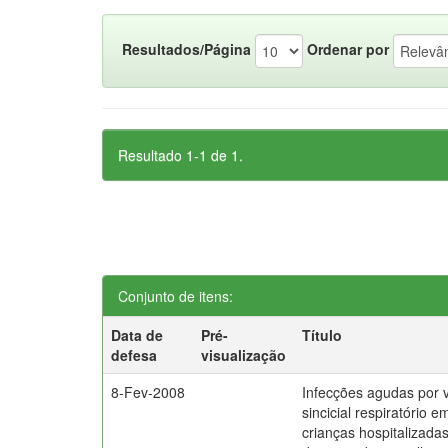
Resultados/Página
Ordenar por
Resultado 1-1 de 1.
Conjunto de itens:
Data de
Pré-
Título
defesa
visualização
8-Fev-2008
Infecções agudas por v
sincicial respiratório e
crianças hospitalizada