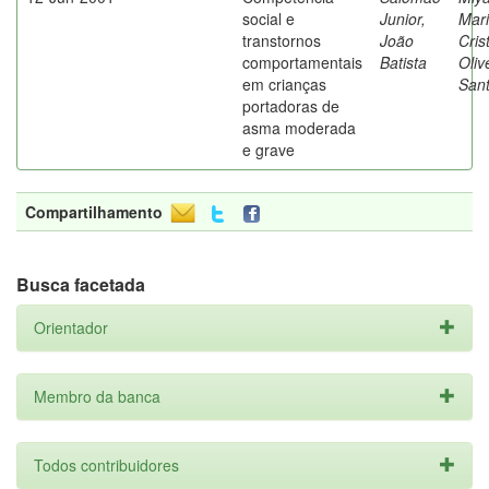
social e
Junior,
Mar
transtornos
João
Cris
comportamentais
Batista
Oliv
em crianças
San
portadoras de
asma moderada
e grave
Compartilhamento
Busca facetada
Orientador
Membro da banca
Todos contribuidores