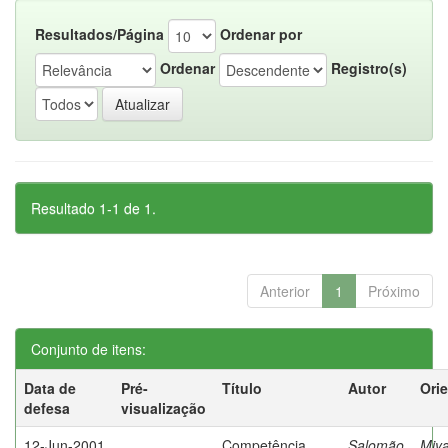
Resultados/Página
Ordenar por
Ordenar
Registro(s)
Resultado 1-1 de 1.
Anterior
1
Próximo
Conjunto de itens:
Data de
Pré-
Título
Autor
Ori
defesa
visualização
12-Jun-2001
Competência
Salomão
Miya