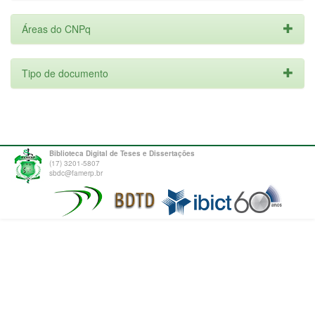
Áreas do CNPq
Tipo de documento
Biblioteca Digital de Teses e Dissertações
(17) 3201-5807
sbdc@famerp.br