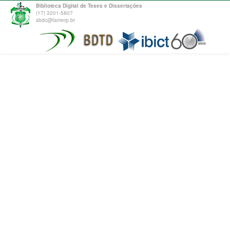
Biblioteca Digital de Teses e Dissertações
(17) 3201-5807
sbdc@famerp.br