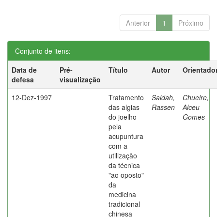
Anterior
1
Próximo
Conjunto de itens:
Data de
Pré-
Título
Autor
Orientado
defesa
visualização
12-Dez-1997
Tratamento
Saidah,
Chueire,
das algias
Rassen
Alceu
do joelho
Gomes
pela
acupuntura
com a
utilização
da técnica
"ao oposto"
da
medicina
tradicional
chinesa