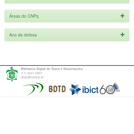
Áreas do CNPq
Ano de defesa
Biblioteca Digital de Teses e Dissertações
(17) 3201-5807
sbdc@famerp.br