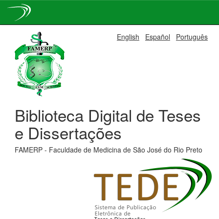
Skip
English
Español
Português
navigation
Biblioteca Digital de Teses
e Dissertações
FAMERP - Faculdade de Medicina de São José do Rio Preto