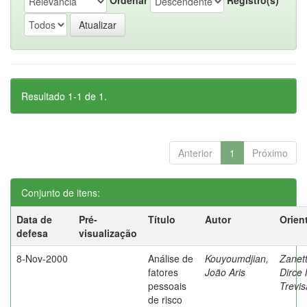
Resultado 1-1 de 1.
Anterior
1
Próximo
Conjunto de itens:
Data de
Pré-
Título
Autor
Orien
defesa
visualização
8-Nov-2000
Análise de
Kouyoumdjian,
Zanett
fatores
João Aris
Dirce 
pessoais
Trevi
de risco