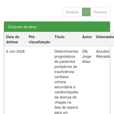
Anterior
1
Próximo
Conjunto de itens:
Data de
Pré-
Título
Autor
Orientado
defesa
visualização
6-Jun-2008
Determinantes
Dib,
Azoubel,
prognósticos
Jorge
Reinaldo
de pacientes
Adas
portadores de
insuficiência
cardíaca
crônica
secundária à
cardiomiopatia
da doença de
chagas na
lista de espera
para um