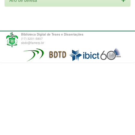
Ano de defesa
Biblioteca Digital de Teses e Dissertações
(17) 3201-5807
sbdc@famerp.br