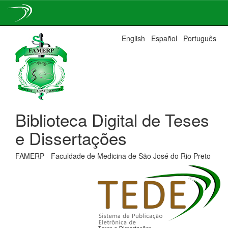
Skip
English
Español
Português
navigation
Biblioteca Digital de Teses
e Dissertações
FAMERP - Faculdade de Medicina de São José do Rio Preto