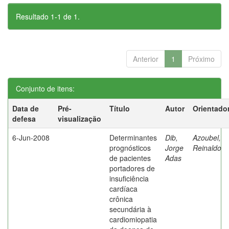
Resultado 1-1 de 1.
Anterior
1
Próximo
Conjunto de itens:
Data de
Pré-
Título
Autor
Orientado
defesa
visualização
6-Jun-2008
Determinantes
Dib,
Azoubel,
prognósticos
Jorge
Reinaldo
de pacientes
Adas
portadores de
insuficiência
cardíaca
crônica
secundária à
cardiomiopatia