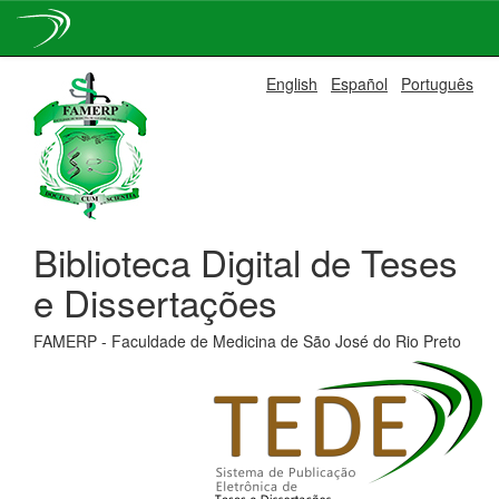
Skip
English
Español
Português
navigation
Biblioteca Digital de Teses
e Dissertações
FAMERP - Faculdade de Medicina de São José do Rio Preto