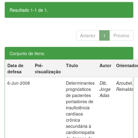
Resultado 1-1 de 1.
Anterior
1
Próximo
Conjunto de itens:
Data de
Pré-
Título
Autor
Orientado
defesa
visualização
6-Jun-2008
Determinantes
Dib,
Azoubel,
prognósticos
Jorge
Reinaldo
de pacientes
Adas
portadores de
insuficiência
cardíaca
crônica
secundária à
cardiomiopatia