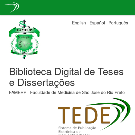
Skip
English
Español
Português
navigation
Biblioteca Digital de Teses
e Dissertações
FAMERP - Faculdade de Medicina de São José do Rio Preto