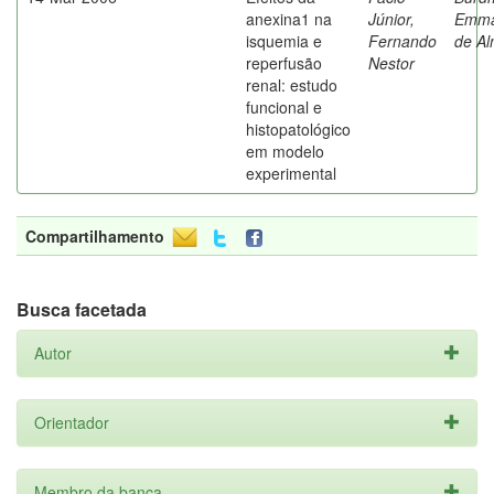
anexina1 na
Júnior,
Emma
isquemia e
Fernando
de Al
reperfusão
Nestor
renal: estudo
funcional e
histopatológico
em modelo
experimental
Compartilhamento
Busca facetada
Autor
Orientador
Membro da banca