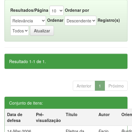
Resultados/Página
Ordenar por
Ordenar
Registro(s)
Resultado 1-1 de 1.
Anterior
1
Próximo
Conjunto de itens:
Data de
Pré-
Título
Autor
Orie
defesa
visualização
14-Mar-2006
Efeitos da
Facio
Burd