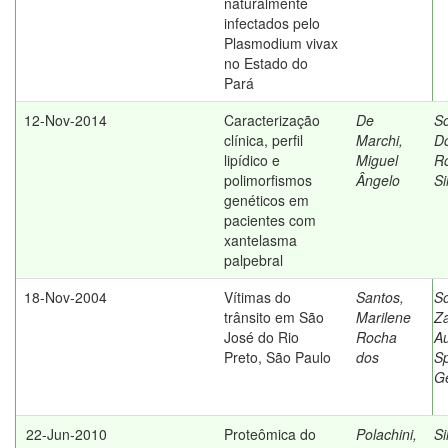
naturalmente
infectados pelo
Plasmodium vivax
no Estado do
Pará
12-Nov-2014
Caracterização
De
S
clínica, perfil
Marchi,
Do
lipídico e
Miguel
Ro
polimorfismos
Ângelo
Si
genéticos em
pacientes com
xantelasma
palpebral
18-Nov-2004
Vítimas do
Santos,
So
trânsito em São
Marilene
Z
José do Rio
Rocha
A
Preto, São Paulo
dos
Sp
G
22-Jun-2010
Proteômica do
Polachini,
Si