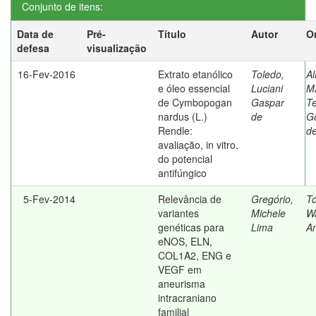
Conjunto de itens:
Data de
Pré-
Título
Autor
O
defesa
visualização
16-Fev-2016
Extrato etanólico
Toledo,
Al
e óleo essencial
Luciani
M
de Cymbopogan
Gaspar
T
nardus (L.)
de
Go
Rendle:
d
avaliação, in vitro,
do potencial
antifúngico
5-Fev-2014
Relevância de
Gregório,
To
variantes
Michele
Wa
genéticas para
Lima
An
eNOS, ELN,
COL1A2, ENG e
VEGF em
aneurisma
intracraniano
familial