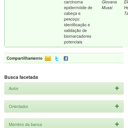
carcinoma
Giovana
El
epidermóide de
Mussi
H
cabeça e
Ta
pescoço:
identificação e
validação de
biomarcadores
potenciais
Compartilhamento
Busca facetada
Autor
Orientador
Membro da banca