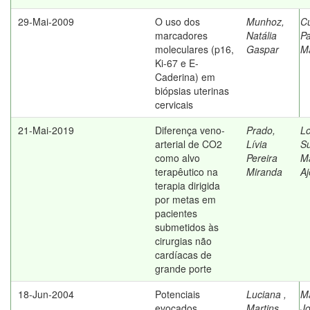
29-Mai-2009
O uso dos
Munhoz,
Cu
marcadores
Natália
Pa
moleculares (p16,
Gaspar
Ma
Ki-67 e E-
Caderina) em
biópsias uterinas
cervicais
21-Mai-2019
Diferença veno-
Prado,
L
arterial de CO2
Lívia
S
como alvo
Pereira
M
terapêutico na
Miranda
Aj
terapia dirigida
por metas em
pacientes
submetidos às
cirurgias não
cardíacas de
grande porte
18-Jun-2004
Potenciais
Luciana ,
Ma
evocados
Martins
Jo