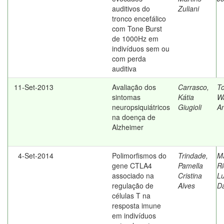
auditivos do
Zuliani
tronco encefálico
com Tone Burst
de 1000Hz em
indivíduos sem ou
com perda
auditiva
11-Set-2013
Avaliação dos
Carrasco,
To
sintomas
Kátia
Wa
neuropsiquiátricos
Giugioli
An
na doença de
Alzheimer
4-Set-2014
Polimorfismos do
Trindade,
M
gene CTLA4
Pamella
Ri
associado na
Cristina
Lu
regulação de
Alves
D
células T na
resposta imune
em indivíduos