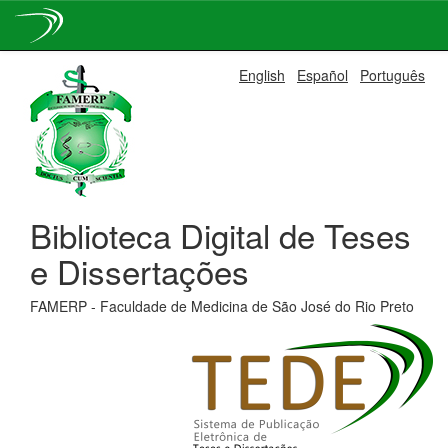
Skip
English
Español
Português
navigation
Biblioteca Digital de Teses
e Dissertações
FAMERP - Faculdade de Medicina de São José do Rio Preto