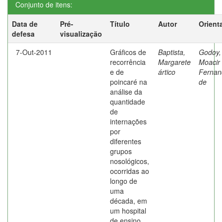
Conjunto de itens:
Data de
Pré-
Título
Autor
Orient
defesa
visualização
7-Out-2011
Gráficos de
Baptista,
Godoy,
recorrência
Margarete
Moacir
e de
ártico
Fernan
poincaré na
de
análise da
quantidade
de
internações
por
diferentes
grupos
nosológicos,
ocorridas ao
longo de
uma
década, em
um hospital
de ensino