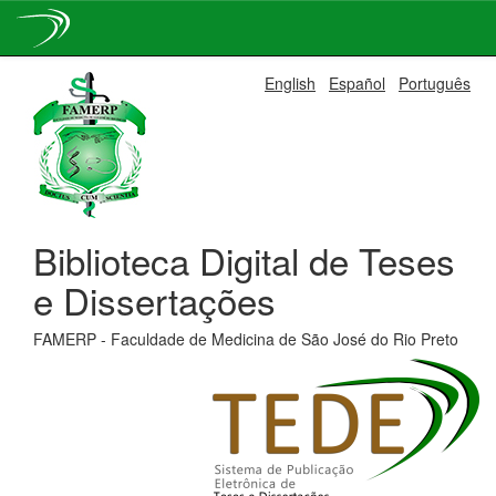
Skip
English
Español
Português
navigation
Biblioteca Digital de Teses
e Dissertações
FAMERP - Faculdade de Medicina de São José do Rio Preto