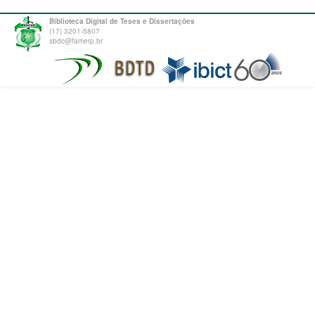
Biblioteca Digital de Teses e Dissertações
(17) 3201-5807
sbdc@famerp.br