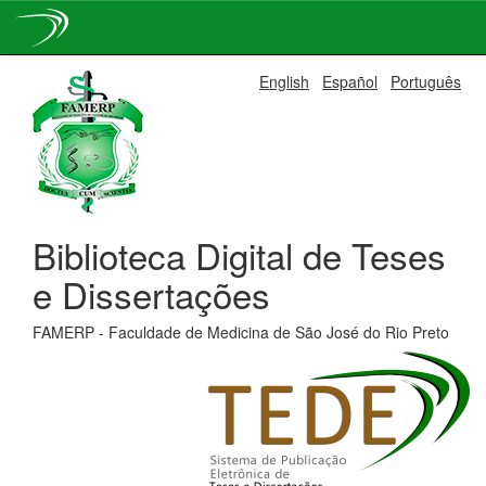
Skip
English
Español
Português
navigation
Biblioteca Digital de Teses
e Dissertações
FAMERP - Faculdade de Medicina de São José do Rio Preto