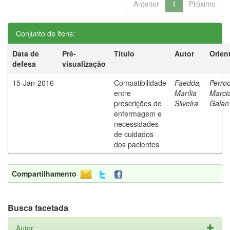
Anterior
1
Próximo
Conjunto de itens:
Data de
Pré-
Título
Autor
Orien
defesa
visualização
15-Jan-2016
Compatibilidade
Faedda,
Perroc
entre
Marília
Marci
prescrições de
Silveira
Galan
enfermagem e
necessidades
de cuidados
dos pacientes
Compartilhamento
Busca facetada
Autor