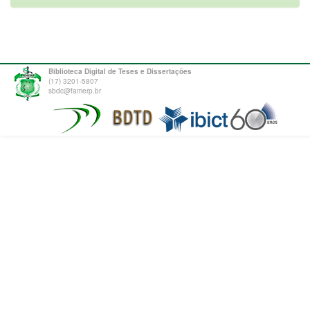
Biblioteca Digital de Teses e Dissertações
(17) 3201-5807
sbdc@famerp.br