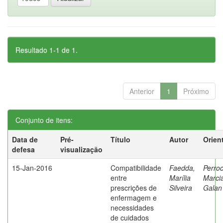
Resultado 1-1 de 1.
Anterior
1
Próximo
Conjunto de itens:
Data de
Pré-
Título
Autor
Orien
defesa
visualização
15-Jan-2016
Compatibilidade
Faedda,
Perroc
entre
Marília
Marci
prescrições de
Silveira
Galan
enfermagem e
necessidades
de cuidados