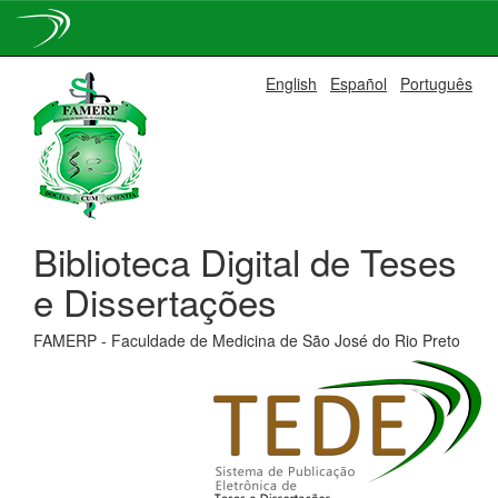
Skip
English
Español
Português
navigation
Biblioteca Digital de Teses
e Dissertações
FAMERP - Faculdade de Medicina de São José do Rio Preto