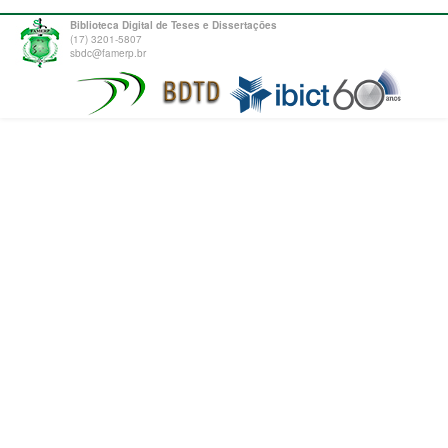
Biblioteca Digital de Teses e Dissertações
(17) 3201-5807
sbdc@famerp.br