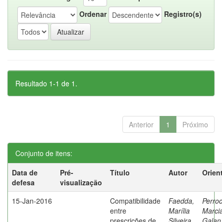
Ordenar
Registro(s)
Resultado 1-1 de 1.
Anterior
1
Próximo
Conjunto de itens:
Data de
Pré-
Título
Autor
Orien
defesa
visualização
15-Jan-2016
Compatibilidade
Faedda,
Perroc
entre
Marília
Marci
prescrições de
Silveira
Galan