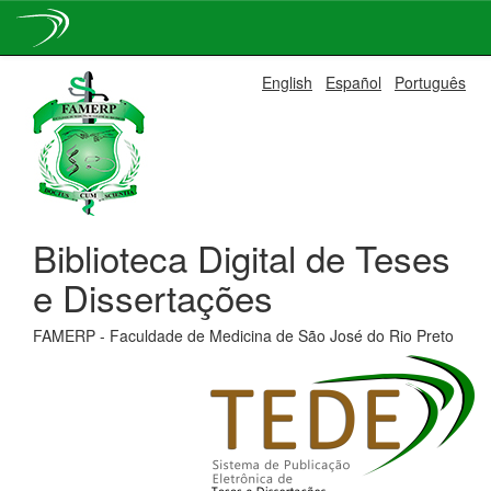
Skip
English
Español
Português
navigation
Biblioteca Digital de Teses
e Dissertações
FAMERP - Faculdade de Medicina de São José do Rio Preto