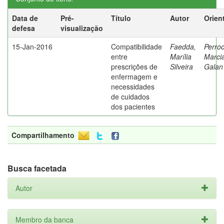
Data de
Pré-
Título
Autor
Orien
defesa
visualização
15-Jan-2016
Compatibilidade
Faedda,
Perroc
entre
Marília
Marci
prescrições de
Silveira
Galan
enfermagem e
necessidades
de cuidados
dos pacientes
Compartilhamento
Busca facetada
Autor
Membro da banca