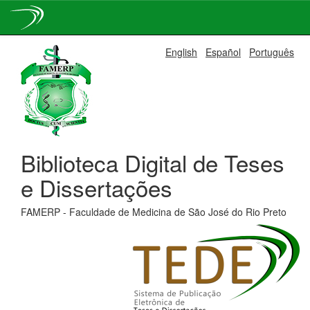
Skip
English
Español
Português
navigation
Biblioteca Digital de Teses
e Dissertações
FAMERP - Faculdade de Medicina de São José do Rio Preto