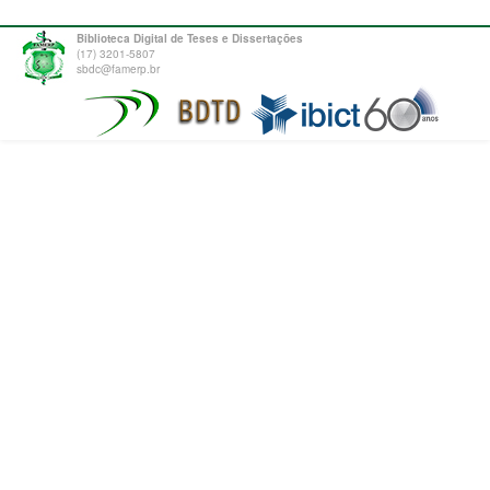
Biblioteca Digital de Teses e Dissertações
(17) 3201-5807
sbdc@famerp.br