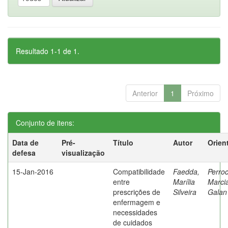
Resultado 1-1 de 1.
Anterior
1
Próximo
Conjunto de itens:
Data de
Pré-
Título
Autor
Orien
defesa
visualização
15-Jan-2016
Compatibilidade
Faedda,
Perroc
entre
Marília
Marci
prescrições de
Silveira
Galan
enfermagem e
necessidades
de cuidados