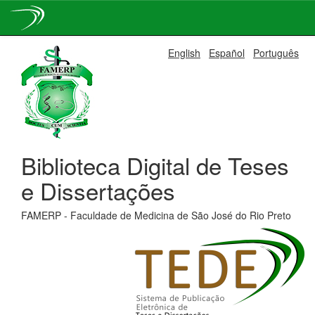
Skip
English
Español
Português
navigation
Biblioteca Digital de Teses
e Dissertações
FAMERP - Faculdade de Medicina de São José do Rio Preto