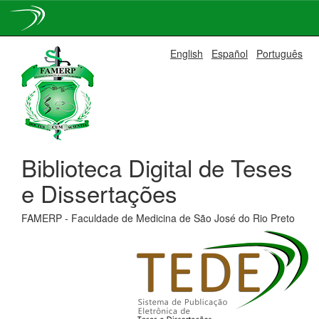
Skip
English
Español
Português
navigation
Biblioteca Digital de Teses
e Dissertações
FAMERP - Faculdade de Medicina de São José do Rio Preto