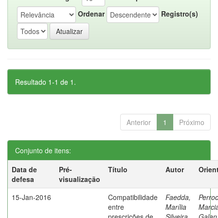
Ordenar
Registro(s)
Resultado 1-1 de 1.
Anterior
1
Próximo
Conjunto de itens:
Data de
Pré-
Título
Autor
Orien
defesa
visualização
15-Jan-2016
Compatibilidade
Faedda,
Perroc
entre
Marília
Marci
prescrições de
Silveira
Galan