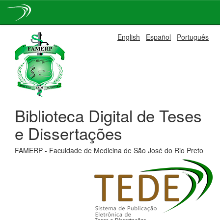
Skip
English
Español
Português
navigation
Biblioteca Digital de Teses
e Dissertações
FAMERP - Faculdade de Medicina de São José do Rio Preto