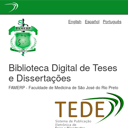
Skip
English
Español
Português
navigation
Biblioteca Digital de Teses
e Dissertações
FAMERP - Faculdade de Medicina de São José do Rio Preto