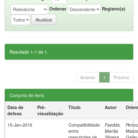
Ordenar
Registro(s)
Resultado 1-1 de 1.
Anterior
1
Próximo
Conjunto de itens:
Data de
Pré-
Título
Autor
Orien
defesa
visualização
15-Jan-2016
Compatibilidade
Faedda,
Perroc
entre
Marília
Marci
prescrições de
Silveira
Galan