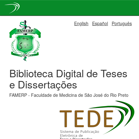
Skip
English
Español
Português
navigation
Biblioteca Digital de Teses
e Dissertações
FAMERP - Faculdade de Medicina de São José do Rio Preto