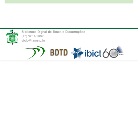
Biblioteca Digital de Teses e Dissertações
(17) 3201-5807
sbdc@famerp.br