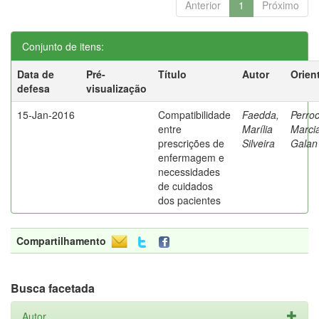
Anterior
1
Próximo
Conjunto de itens:
Data de
Pré-
Título
Autor
Orien
defesa
visualização
15-Jan-2016
Compatibilidade
Faedda,
Perroc
entre
Marília
Marci
prescrições de
Silveira
Galan
enfermagem e
necessidades
de cuidados
dos pacientes
Compartilhamento
Busca facetada
Autor