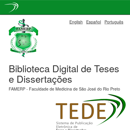
Skip
English
Español
Português
navigation
Biblioteca Digital de Teses
e Dissertações
FAMERP - Faculdade de Medicina de São José do Rio Preto