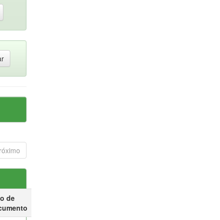
róximo
po de
cumento