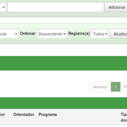
Ordenar
Registro(s)
Anterior
1
P
tor
Orientador
Programa
Ti
do