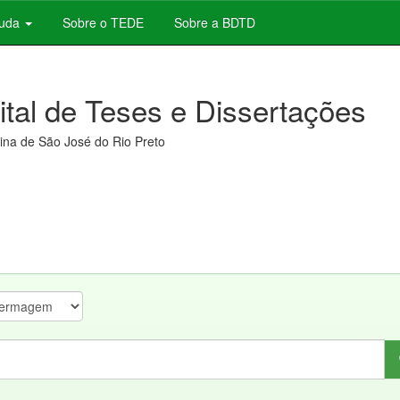
juda
Sobre o TEDE
Sobre a BDTD
gital de Teses e Dissertações
na de São José do Rio Preto