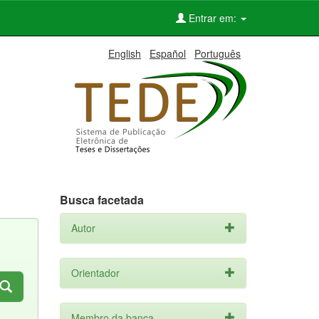
Entrar em:
English
Español
Português
Busca facetada
Autor
Orientador
Membro da banca