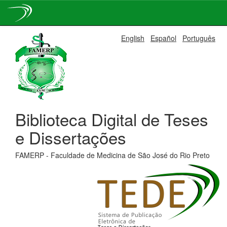
Skip
English
Español
Português
navigation
Biblioteca Digital de Teses
e Dissertações
FAMERP - Faculdade de Medicina de São José do Rio Preto