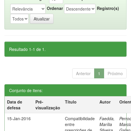
Ordenar
Registro(s)
Resultado 1-1 de 1.
Anterior
1
Próximo
Conjunto de itens:
Data de
Pré-
Título
Autor
Orien
defesa
visualização
15-Jan-2016
Compatibilidade
Faedda,
Perroc
entre
Marília
Marci
prescrições de
Silveira
Galan