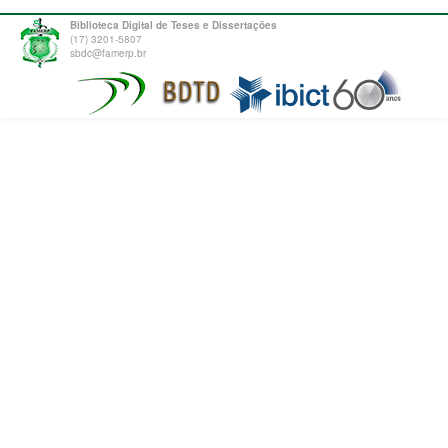
Biblioteca Digital de Teses e Dissertações
(17) 3201-5807
sbdc@famerp.br