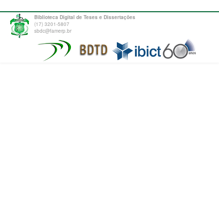
Biblioteca Digital de Teses e Dissertações
(17) 3201-5807
sbdc@famerp.br