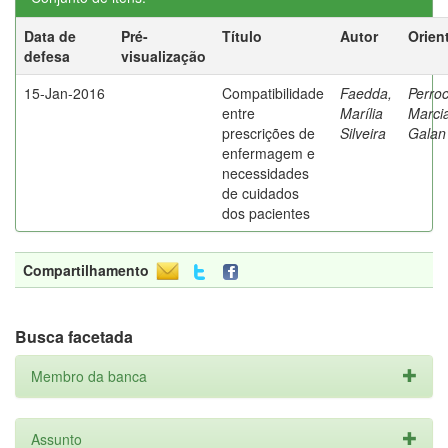
Data de
Pré-
Título
Autor
Orien
defesa
visualização
15-Jan-2016
Compatibilidade
Faedda,
Perroc
entre
Marília
Marci
prescrições de
Silveira
Galan
enfermagem e
necessidades
de cuidados
dos pacientes
Compartilhamento
Busca facetada
Membro da banca
Assunto