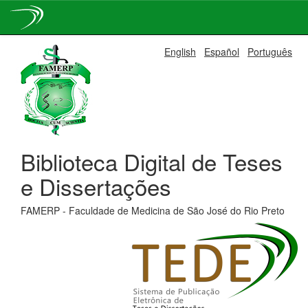
Skip
English
Español
Português
navigation
Biblioteca Digital de Teses
e Dissertações
FAMERP - Faculdade de Medicina de São José do Rio Preto