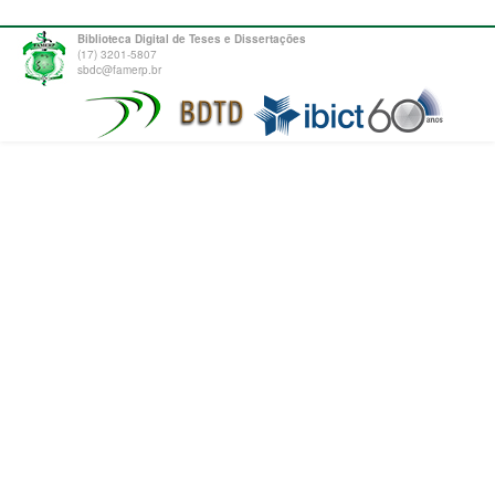
Biblioteca Digital de Teses e Dissertações
(17) 3201-5807
sbdc@famerp.br