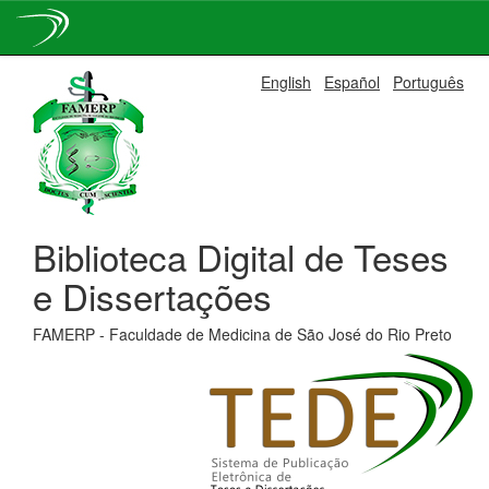
Skip
English
Español
Português
navigation
Biblioteca Digital de Teses
e Dissertações
FAMERP - Faculdade de Medicina de São José do Rio Preto