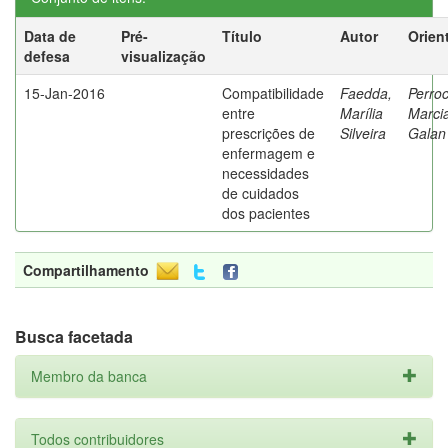
Data de
Pré-
Título
Autor
Orien
defesa
visualização
15-Jan-2016
Compatibilidade
Faedda,
Perroc
entre
Marília
Marci
prescrições de
Silveira
Galan
enfermagem e
necessidades
de cuidados
dos pacientes
Compartilhamento
Busca facetada
Membro da banca
Todos contribuidores