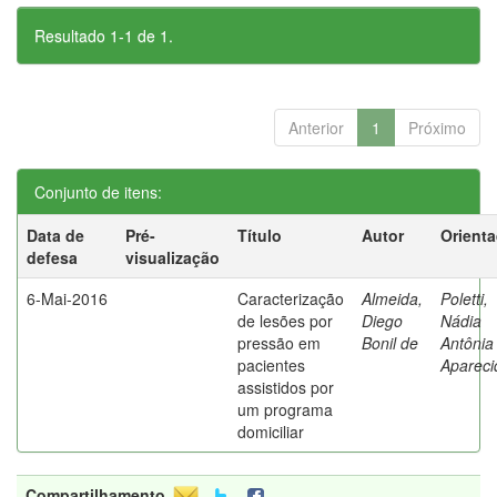
Resultado 1-1 de 1.
Anterior
1
Próximo
Conjunto de itens:
Data de
Pré-
Título
Autor
Orient
defesa
visualização
6-Mai-2016
Caracterização
Almeida,
Poletti,
de lesões por
Diego
Nádia
pressão em
Bonil de
Antônia
pacientes
Apareci
assistidos por
um programa
domiciliar
Compartilhamento