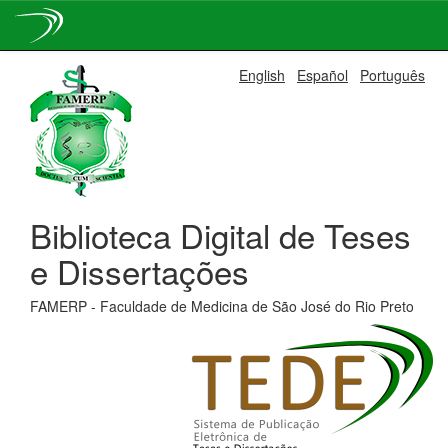
Skip
English
Español
Português
navigation
Biblioteca Digital de Teses
e Dissertações
FAMERP - Faculdade de Medicina de São José do Rio Preto