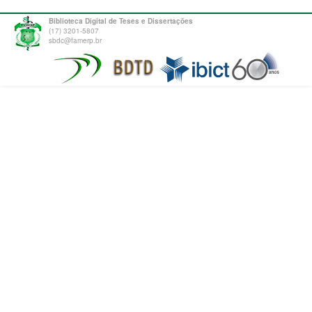
Biblioteca Digital de Teses e Dissertações
(17) 3201-5807
sbdc@famerp.br