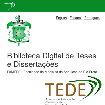
Skip
English
Español
Português
navigation
Biblioteca Digital de Teses
e Dissertações
FAMERP - Faculdade de Medicina de São José do Rio Preto