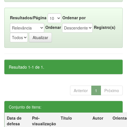
Resultados/Página
Ordenar por
Ordenar
Registro(s)
Resultado 1-1 de 1.
Anterior
1
Próximo
Conjunto de itens:
Data de
Pré-
Título
Autor
Orient
defesa
visualização