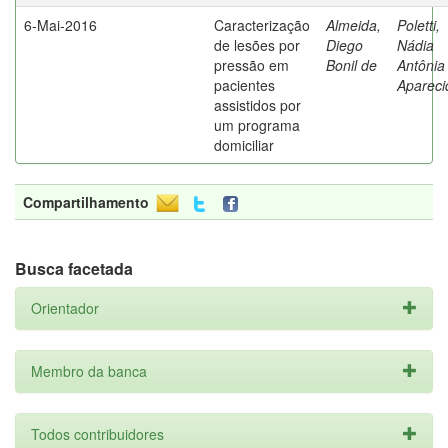
6-Mai-2016
Caracterização
Almeida,
Poletti,
de lesões por
Diego
Nádia
pressão em
Bonil de
Antônia
pacientes
Apareci
assistidos por
um programa
domiciliar
Compartilhamento
Busca facetada
Orientador
Membro da banca
Todos contribuidores