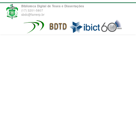
Biblioteca Digital de Teses e Dissertações
(17) 3201-5807
sbdc@famerp.br