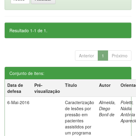
Resultado 1-1 de 1.
Anterior
1
Próximo
Conjunto de itens:
Data de
Pré-
Título
Autor
Orient
defesa
visualização
6-Mai-2016
Caracterização
Almeida,
Poletti,
de lesões por
Diego
Nádia
pressão em
Bonil de
Antônia
pacientes
Apareci
assistidos por
um programa