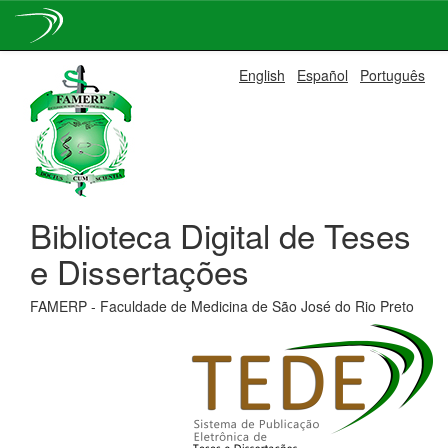
Skip
English
Español
Português
navigation
Biblioteca Digital de Teses
e Dissertações
FAMERP - Faculdade de Medicina de São José do Rio Preto