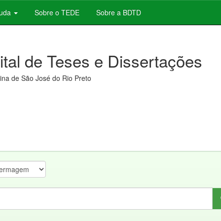
juda
Sobre o TEDE
Sobre a BDTD
gital de Teses e Dissertações
na de São José do Rio Preto