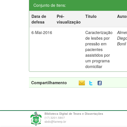
Conjunto de itens:
Data de
Pré-
Título
Auto
defesa
visualização
6-Mai-2016
Caracterização
Almei
de lesões por
Dieg
pressão em
Bonil
pacientes
assistidos por
um programa
domiciliar
Compartilhamento
Biblioteca Digital de Teses e Dissertações
(17) 3201-5807
sbdc@famerp.br