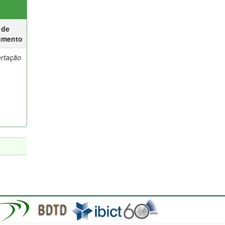
 de
umento
ertação