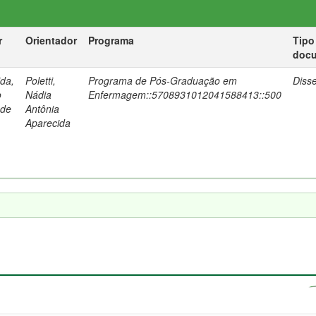
r
Orientador
Programa
Tipo
doc
da,
Poletti,
Programa de Pós-Graduação em
Diss
o
Nádia
Enfermagem::5708931012041588413::500
 de
Antônia
Aparecida