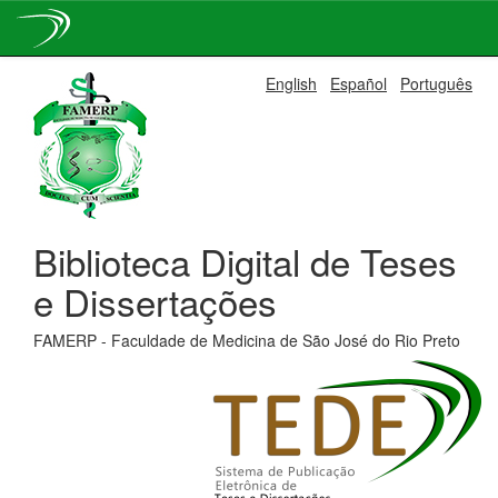
Skip
English
Español
Português
navigation
Biblioteca Digital de Teses
e Dissertações
FAMERP - Faculdade de Medicina de São José do Rio Preto