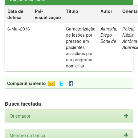
Data de
Pré-
Título
Autor
Orient
defesa
visualização
6-Mai-2016
Caracterização
Almeida,
Poletti,
de lesões por
Diego
Nádia
pressão em
Bonil de
Antônia
pacientes
Apareci
assistidos por
um programa
domiciliar
Compartilhamento
Busca facetada
Orientador
Membro da banca