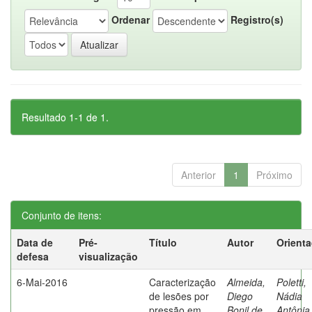
Ordenar
Registro(s)
Resultado 1-1 de 1.
Anterior
1
Próximo
Conjunto de itens:
Data de
Pré-
Título
Autor
Orient
defesa
visualização
6-Mai-2016
Caracterização
Almeida,
Poletti,
de lesões por
Diego
Nádia
pressão em
Bonil de
Antônia