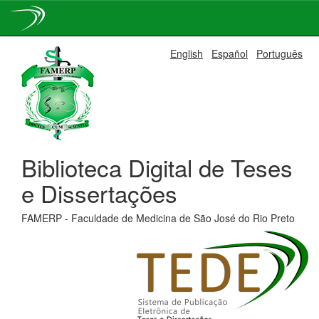
Skip
English
Español
Português
navigation
Biblioteca Digital de Teses
e Dissertações
FAMERP - Faculdade de Medicina de São José do Rio Preto